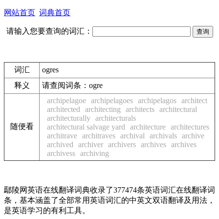
网站首页
词典首页
请输入您要查询的词汇：
词汇
ogres
释义
请查阅词条：ogre
archipelagoe
archipelagoes
archipelagos
architect
architected
architecting
architects
architectural
architecturally
architecturals
随便看
architectural salvage yard
architecture
architectures
architrave
architraves
archival
archivals
archive
archived
archiver
archivers
archives
archives
archivess
archiving
鄢陵网英语在线翻译词典收录了377474条英语词汇在线翻译词
条，基本涵盖了全部常用英语词汇的中英文双语翻译及用法，
是英语学习的有利工具。